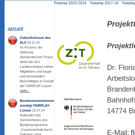
Fairplay 2020-2024
Fairplay 2017-19
Fairpla
Projek
aktuell
Zukunftsforum des
ALV
03.11.14
Projektl
Im Prozess der
Stärkung
demokratischer Praxis
bietet der ALV-
Dr. Flor
Landesverband seinen
Mitgliedern und haupt-
Arbeits
und ehrenamtlich
Beschäftigen in Gestalt
der FAIRPLAY-Lotsen
Brandenb
mehr...
Bahnhof
Bundesinnenminister
würdigt FAIRPLAY-
14774 B
Lotsen
15.07.14
Anlässlich des
Sommerfestes des
Bundesprogramms
„Zusammenhalt durch
E-Mail:
f
Teilhabe“ ehrte