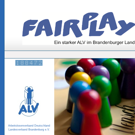
Sie sind hier:
Start
/
Kontakt
Arbeitslosenverband Deutschland
Landesverband Brandenburg e.V.