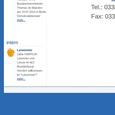
Bundesinnenminister
Tel.: 03
Thomas de Maizière
am 14.07.2014 in Berlin
Fax: 03
Demokratieberater
mehr...
intern
Lotsennetz
Liebe FAIRPLAY-
Lotsinnen und
Lotsen im ALV
Brandenburg!
Herzlich willkommen
im "Lotsennetz"!
mehr...
©2014 Arbeitslosenverband Deutschland Landesverband Brandenburg e.V.